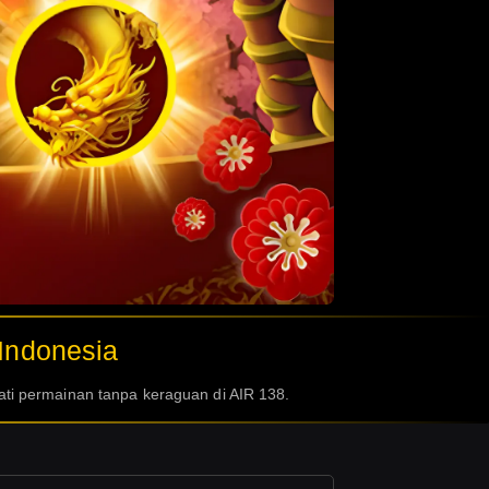
 Indonesia
ti permainan tanpa keraguan di AIR 138.