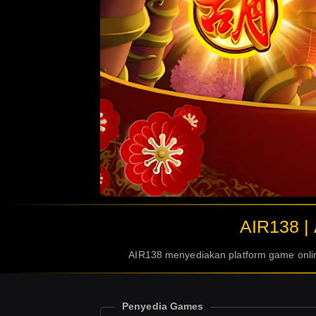
AIR138 | 
AIR138 menyediakan platform game onlin
Penyedia Games